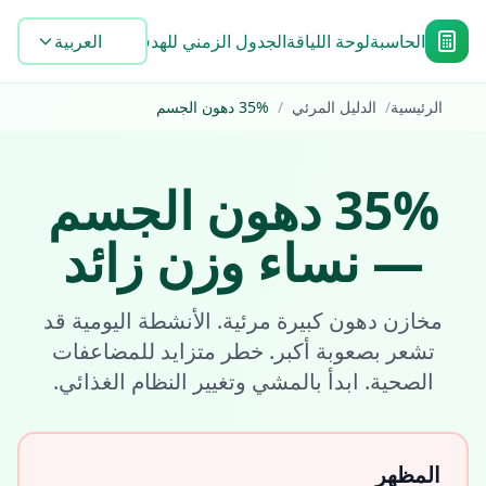
الحاسبة
لوحة اللياقة
الجدول الزمني للهدف
Blog
العربية
الأدوات
الأسئلة
الرئيسية
/
الدليل المرئي
/
%
35
دهون الجسم
%
35
دهون الجسم
—
نساء
وزن زائد
مخازن دهون كبيرة مرئية. الأنشطة اليومية قد
تشعر بصعوبة أكبر. خطر متزايد للمضاعفات
الصحية. ابدأ بالمشي وتغيير النظام الغذائي.
المظهر