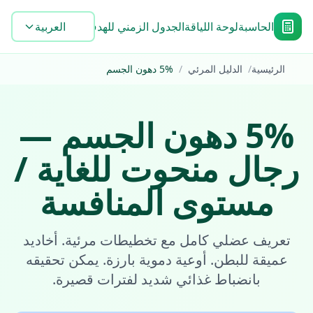
الحاسبة
لوحة اللياقة
الجدول الزمني للهدف
Blog
العربية
الأدوات
الأسئلة
الرئيسية
/
الدليل المرئي
/
%
5
دهون الجسم
%
5
دهون الجسم
—
رجال
منحوت للغاية /
مستوى المنافسة
تعريف عضلي كامل مع تخطيطات مرئية. أخاديد
عميقة للبطن. أوعية دموية بارزة. يمكن تحقيقه
بانضباط غذائي شديد لفترات قصيرة.