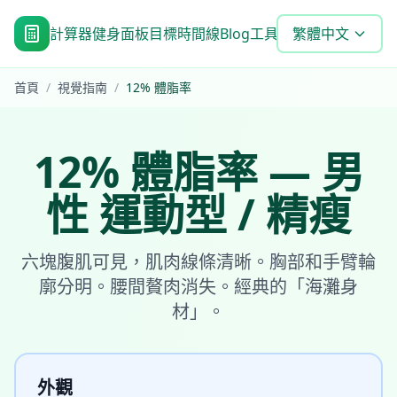
計算器
健身面板
目標時間線
Blog
工具
常見問題
繁體中文
首頁
/
視覺指南
/
12
%
體脂率
12
%
體脂率
—
男
性
運動型 / 精瘦
六塊腹肌可見，肌肉線條清晰。胸部和手臂輪
廓分明。腰間贅肉消失。經典的「海灘身
材」。
外觀