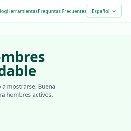
log
Herramientas
Preguntas Frecuentes
Español
mbres
udable
o a mostrarse. Buena
ra hombres activos.