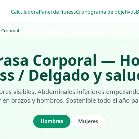
Calculadora
Panel de fitness
Cronograma de objetivos
B
 Corporal
rasa Corporal
—
Ho
ss / Delgado y sal
res visibles. Abdominales inferiores empezand
r en brazos y hombros. Sostenible todo el año pa
Hombres
Mujeres