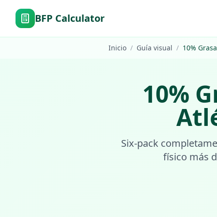
BFP Calculator
Inicio
/
Guía visual
/
10
%
Grasa
10
%
G
Atl
Six-pack completament
físico más 