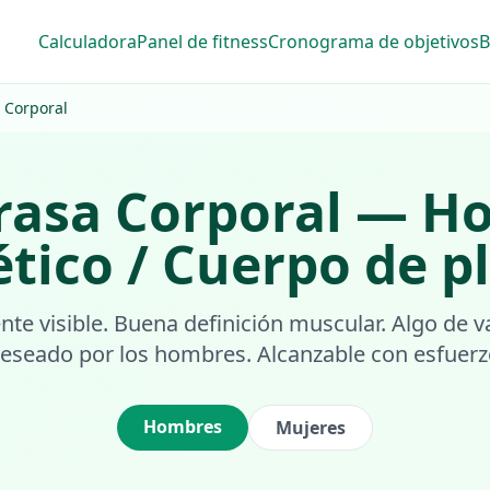
Calculadora
Panel de fitness
Cronograma de objetivos
B
 Corporal
rasa Corporal
—
Ho
ético / Cuerpo de p
e visible. Buena definición muscular. Algo de va
deseado por los hombres. Alcanzable con esfuerz
Hombres
Mujeres