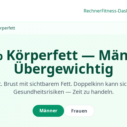
Rechner
Fitness-Da
rperfett
%
Körperfett
—
Män
Übergewichtig
. Brust mit sichtbarem Fett. Doppelkinn kann si
Gesundheitsrisiken — Zeit zu handeln.
Männer
Frauen