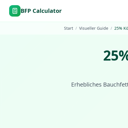
BFP Calculator
Start
/
Visueller Guide
/
25
%
Kö
25
Erhebliches Bauchfett