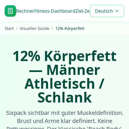
Rechner
Fitness-Dashboard
Ziel-Zeitplan
Deutsch
Blog
Werkze
Start
/
Visueller Guide
/
12
%
Körperfett
12
%
Körperfett
—
Männer
Athletisch /
Schlank
Sixpack sichtbar mit guter Muskeldefinition.
Brust und Arme klar definiert. Keine
Rettungsringe. Der klassische 'Beach Body'.