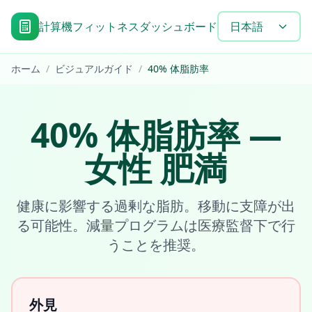
計算機
フィットネスダッシュボード
目標達成タイムラ
日本語
ホーム
/
ビジュアルガイド
/
40
%
体脂肪率
40
%
体脂肪率
—
女性
肥満
健康に影響する過剰な脂肪。移動に支障が出
る可能性。減量プログラムは医療監督下で行
うことを推奨。
外見