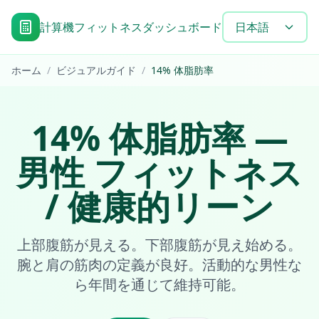
計算機
フィットネスダッシュボード
目標達成タイムラ
日本語
ホーム
/
ビジュアルガイド
/
14
%
体脂肪率
14
%
体脂肪率
—
男性
フィットネス
/ 健康的リーン
上部腹筋が見える。下部腹筋が見え始める。
腕と肩の筋肉の定義が良好。活動的な男性な
ら年間を通じて維持可能。