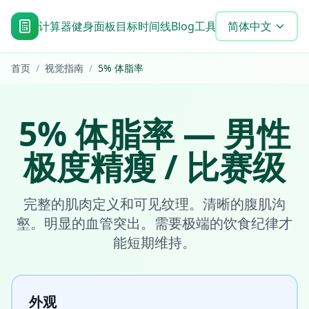
计算器
健身面板
目标时间线
Blog
工具
常见问题
简体中文
首页
/
视觉指南
/
5
%
体脂率
5
%
体脂率
—
男性
极度精瘦 / 比赛级
完整的肌肉定义和可见纹理。清晰的腹肌沟
壑。明显的血管突出。需要极端的饮食纪律才
能短期维持。
外观