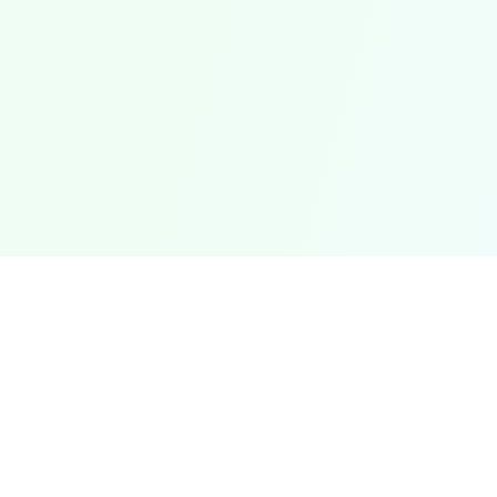
⚠️
免責聲明:此計算器僅提供估算供參考。結果不應取代專
業醫療建議。請諮詢醫療保健提供者以獲得個人化指導。