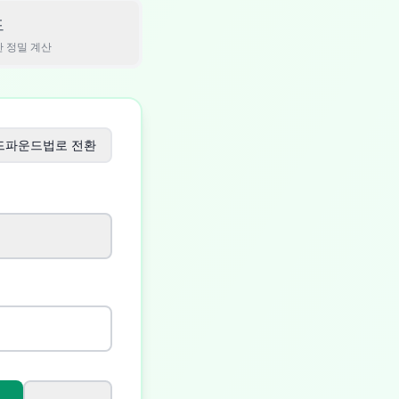
드
 정밀 계산
드파운드법로 전환