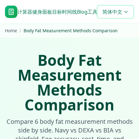
计算器
健身面板
目标时间线
Blog
工具
常见问题
简体中文
Home
/
Body Fat Measurement Methods Comparison
Body Fat
Measurement
Methods
Comparison
Compare 6 body fat measurement methods
side by side. Navy vs DEXA vs BIA vs
skinfold. See accuracy, cost, time, and