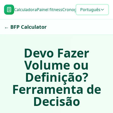
Calculadora
Painel fitness
Cronograma de metas
Português
Blo
← BFP Calculator
Devo Fazer
Volume ou
Definição?
Ferramenta de
Decisão